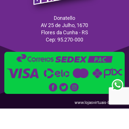
Donatello
AV 25 de Julho, 1670
Flores da Cunha - RS
Cep: 95.270-000
www.lojasvirtuais-br.com.br
keyboard_arrow_up