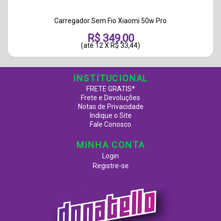
Carregador Sem Fio Xiaomi 50w Pro
R$ 349,00
(até
12 X R$ 33,44
)
INSTITUCIONAL
FRETE GRATIS*
Frete e Devoluções
Notas de Privacidade
Indique o Site
Fale Conosco
MINHA CONTA
Login
Registre-se