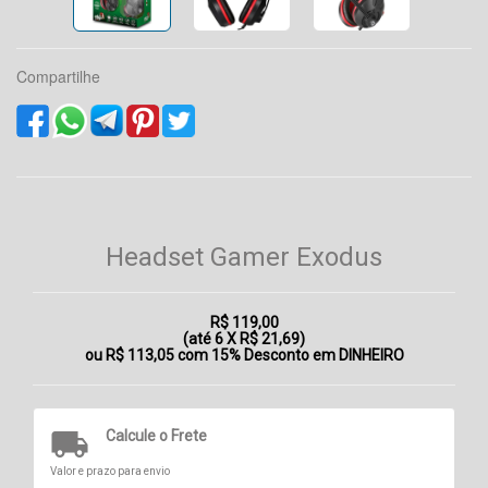
Compartilhe
Headset Gamer Exodus
R$ 119,00
(até
6 X R$ 21,69
)
ou R$ 113,05 com 15% Desconto em DINHEIRO

Calcule o Frete
Valor e prazo para envio