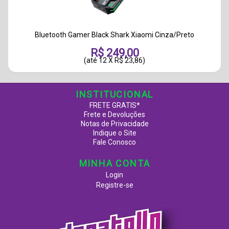
Bluetooth Gamer Black Shark Xiaomi Cinza/Preto
R$ 249,00
(até
12 X R$ 23,86
)
INSTITUCIONAL
FRETE GRATIS*
Frete e Devoluções
Notas de Privacidade
Indique o Site
Fale Conosco
MINHA CONTA
Login
Registre-se