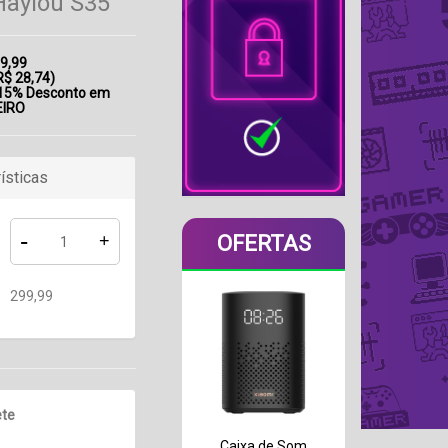
Haylou S35
9,99
R$ 28,74
)
 15% Desconto em
EIRO
ísticas
-
OFERTAS
+
299,99
ete
Caixa de Som