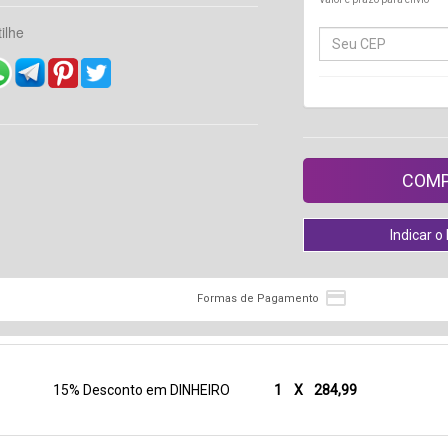
ilhe

Formas de Pagamento
15% Desconto em DINHEIRO
1
X
284,99