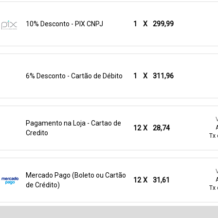
10% Desconto - PIX CNPJ
1
X
299,99
6% Desconto - Cartão de Débito
1
X
311,96
Pagamento na Loja - Cartao de
12
X
28,74
Credito
Tx 
Mercado Pago (Boleto ou Cartão
12
X
31,61
de Crédito)
Tx 