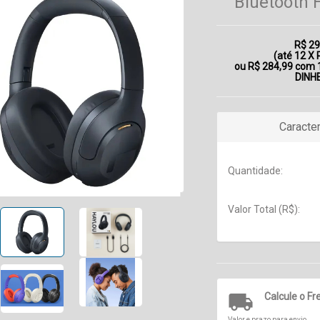
Bluetooth 
R$ 29
(até
12 X 
ou R$ 284,99 com
DINH
Caracter
Quantidade:
Valor Total (R$):

Calcule o Fr
Valor e prazo para envio