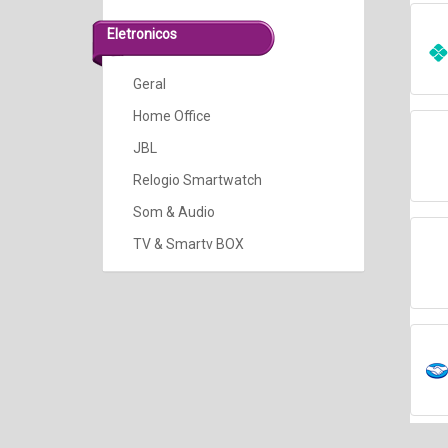
Eletronicos
Geral
Home Office
JBL
Relogio Smartwatch
Som & Audio
TV & Smartv BOX